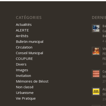
CATÉGORIES
DERNI
Actualités
Bé
ALERTE
Co
Arrêtés
Bé
Bulletin municipal
4 
Circulation
VI
Conseil Municipal
FE
COUPURE
FE
Divers
30
Images
Co
Invitation
Mu
Mémoires de Béost
27
Non classé
AL
Urbanisme
SE
Vie Pratique
23