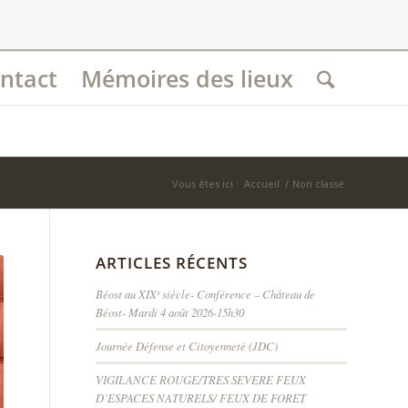
ntact
Mémoires des lieux
Vous êtes ici :
Accueil
/
Non classé
ARTICLES RÉCENTS
Béost au XIXᵉ siècle- Conférence – Château de
Béost- Mardi 4 août 2026-15h30
Journée Défense et Citoyenneté (JDC)
VIGILANCE ROUGE/TRES SEVERE FEUX
D’ESPACES NATURELS/ FEUX DE FORET