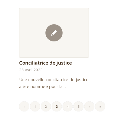
Conciliatrice de justice
28 avril 2023
Une nouvelle conciliatrice de justice
a été nommée pour la…
‹
1
2
3
4
5
›
»