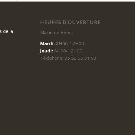
HEURES D’OUVERTURE
 de la
Mairie de Béost
Mardi:
8H00-12H00
Jeudi:
8H00-12H00
Téléphone: 05 59 05 31 93