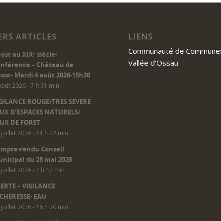
ERS ARTICLES
LIENS
Communauté de Communes
ost au XIXᵉ siècle-
Vallée d'Ossau
nférence – Château de
ost- Mardi 4 août 2026-15h30
août 2026 - 7 h 31 min
GILANCE ROUGE/TRES SEVERE
UX D’ESPACES NATURELS/
UX DE FORET
 juillet 2026 - 14 h 22 min
mpte-rendu Conseil
nicipal du 28 mai 2026
 juillet 2026 - 7 h 47 min
ERTE – VIGILANCE
CHERESSE- EAU
 juillet 2026 - 16 h 20 min