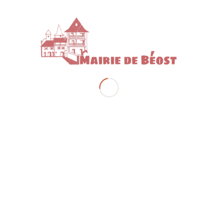
tenariat avec l’association Le Potager du Futur) connaissent un
outes les sessions sont complètes des semaines à l’avance.
 demandes de composteurs, quand il y en a eu 211 en 2022, soit
tation en un an !
action vertueuse, la collectivité proposera dès le printemps 202
 électriques à la population.
ne de ces formations et récupérer un composteur gratuitement,
u 06 41 46 23 97 ou
eco-ambassadeur@cc-ossau.fr