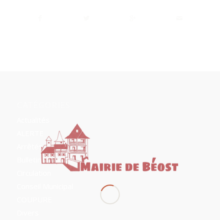
CATÉGORIES
Actualités
ALERTE
Arrêtés
Bulletin municipal
Circulation
Conseil Municipal
COUPURE
Divers