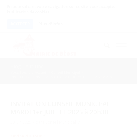
En poursuivant votre navigation sur ce site, vous acceptez
l’utilisation de cookies.
Plus d'infos
ACCEPTER
Blog - A la une
Vous êtes ici :
Accueil
/
Conseil Municipal
/
INVITATION CONSEIL MUNICIPAL MARDI 1er JUILLET 2025 à 20h30
INVITATION CONSEIL MUNICIPAL
MARDI 1er JUILLET 2025 à 20h30
/
/
30 juin 2025
dans
Conseil Municipal
Ordre du jour :