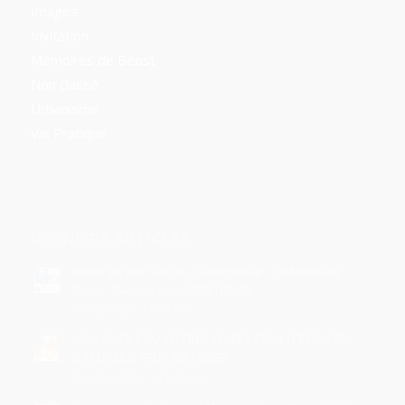
Images
Invitation
Mémoires de Béost
Non classé
Urbanisme
Vie Pratique
DERNIERS ARTICLES
Béost au XIXᵉ siècle- Conférence – Château de
Béost- Mardi 4 août 2026-15h30
4 août 2026 - 7 h 31 min
VIGILANCE ROUGE/TRES SEVERE FEUX D’ESPACES
NATURELS/ FEUX DE FORET
30 juillet 2026 - 14 h 22 min