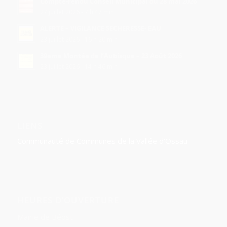
Compte-rendu Conseil Municipal du 28 mai 2026
27 juillet 2026 - 7 h 47 min
ALERTE – VIGILANCE SECHERESSE- EAU
23 juillet 2026 - 16 h 20 min
39eme Montée de l’Aubisque – 23 Août 2026
23 juillet 2026 - 14 h 46 min
LIENS
Communauté de Communes de la Vallée d'Ossau
HEURES D’OUVERTURE
Mairie de Béost