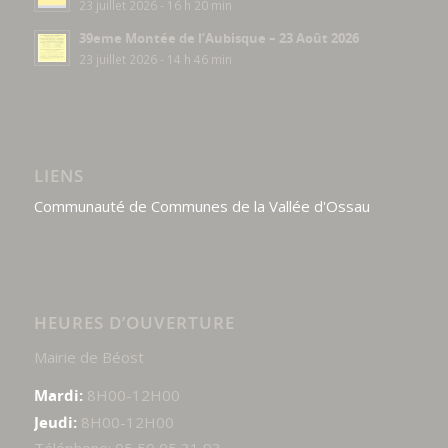
23 juillet 2026 - 16 h 20 min
39eme Montée de l’Aubisque – 23 Août 2026
23 juillet 2026 - 14 h 46 min
LIENS
Communauté de Communes de la Vallée d'Ossau
HEURES D’OUVERTURE
Mairie de Béost
Mardi:
8H00-12H00
Jeudi:
8H00-12H00
Téléphone: 05 59 05 31 93