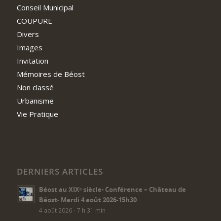
Conseil Municipal
COUPURE
Divers
Images
Invitation
Mémoires de Béost
Non classé
Urbanisme
Vie Pratique
DERNIERS ARTICLES
Béost au XIXᵉ siècle- Conférence – Château de
Béost- Mardi 4 août 2026-15h30
4 août 2026 - 7 h 31 min