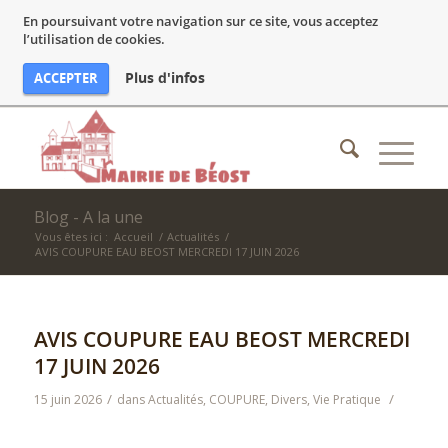
En poursuivant votre navigation sur ce site, vous acceptez
l’utilisation de cookies.
Plus d'infos
ACCEPTER
Blog - A la une
Vous êtes ici :
Accueil
/
Actualités
/
AVIS COUPURE EAU BEOST MERCREDI 17 JUIN 2026
AVIS COUPURE EAU BEOST MERCREDI
17 JUIN 2026
/
/
15 juin 2026
dans
Actualités
,
COUPURE
,
Divers
,
Vie Pratique