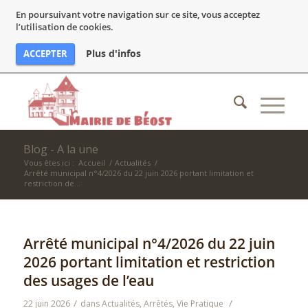
En poursuivant votre navigation sur ce site, vous acceptez
l’utilisation de cookies.
Plus d'infos
ACCEPTER
Blog - A la une
Vous êtes ici :
Accueil
/
Actualités
/
Arrêté municipal n°4/2026 du 22 juin 2026 portant limitation et
restriction de...
Arrêté municipal n°4/2026 du 22 juin
2026 portant limitation et restriction
des usages de l’eau
/
/
22 juin 2026
dans
Actualités
,
Arrêtés
,
Vie Pratique