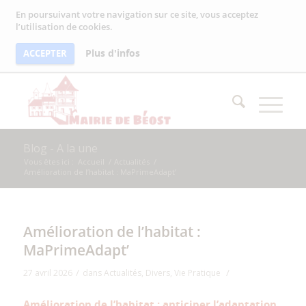
En poursuivant votre navigation sur ce site, vous acceptez
l’utilisation de cookies.
Plus d'infos
ACCEPTER
Blog - A la une
Vous êtes ici :
Accueil
/
Actualités
/
Amélioration de l’habitat : MaPrimeAdapt’
Amélioration de l’habitat :
MaPrimeAdapt’
/
/
27 avril 2026
dans
Actualités
,
Divers
,
Vie Pratique
Amélioration de l’habitat : anticiper l’adaptation