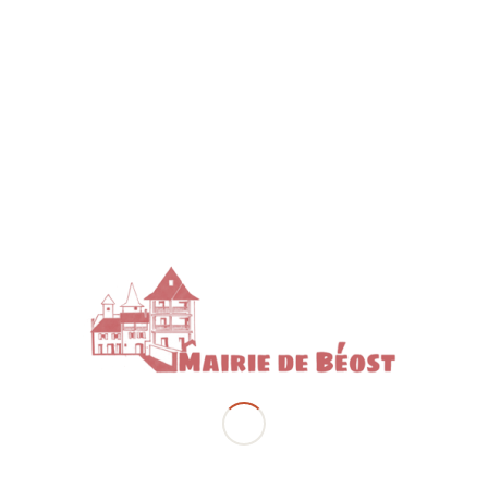
2026
Cette situation intervient de manière indépendante de
notre volonté et la Commune et l’ensemble des
services concernés sont mobilisés
afin de minimiser
les impacts et mettent tout en
œuvre afin de rétablir
la situation dans les plus brefs délais.
Deux arrêtés municipaux ont par exemple été pris
pour d’une part, interdire le stationnement des
résidences mobiles et d’autre part pour une restriction
des usages de l’eau.
Comptant sur votre compréhension, nous vous prions
de nous excuser de la gêne occasionnée.
La Maire
Amandine MAYSOUNABE
Partager cet article