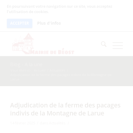
En poursuivant votre navigation sur ce site, vous acceptez
l’utilisation de cookies.
Plus d'infos
ACCEPTER
Blog - A la une
Vous êtes ici :
Accueil
/
Actualités
/
Adjudication de la ferme des pacages indivis de la Montagne de
Larue
Adjudication de la ferme des pacages
indivis de la Montagne de Larue
/
/
14 février 2025
dans
Actualités