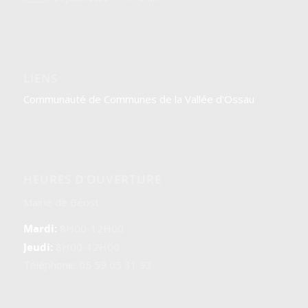
LIENS
Communauté de Communes de la Vallée d'Ossau
HEURES D’OUVERTURE
Mairie de Béost
Mardi:
8H00-12H00
Jeudi:
8H00-12H00
Téléphone: 05 59 05 31 93