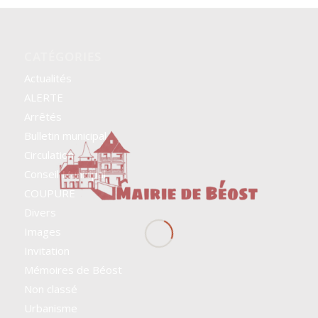
CATÉGORIES
Actualités
ALERTE
Arrêtés
Bulletin municipal
Circulation
Conseil Municipal
COUPURE
Divers
Images
Invitation
Mémoires de Béost
Non classé
Urbanisme